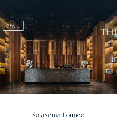
リゾートアクティビティ＆エクスペリエンス
予約する
Sutasoma Lounge