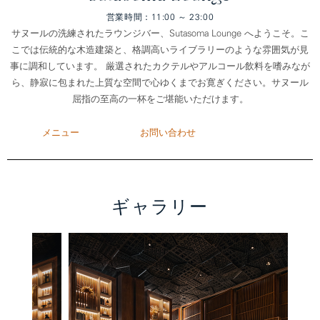
営業時間：11:00 ～ 23:00
サヌールの洗練されたラウンジバー、Sutasoma Lounge へようこそ。こ
こでは伝統的な木造建築と、格調高いライブラリーのような雰囲気が見
事に調和しています。 厳選されたカクテルやアルコール飲料を嗜みなが
ら、静寂に包まれた上質な空間で心ゆくまでお寛ぎください。サヌール
屈指の至高の一杯をご堪能いただけます。
メニュー
お問い合わせ
ギャラリー