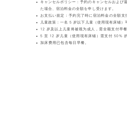
キャンセルポリシー：予約のキャンセルおよび返
た場合、宿泊料金の全額を申し受けます。
お支払い規定：予約完了時に宿泊料金の全額支
儿童政策：一名 5 岁以下儿童（使用现有床铺）
12 岁及以上儿童将被视为成人，需全额支付早
5 至 12 岁儿童（使用现有床铺）需支付 50%
加床费用已包含每日早餐。