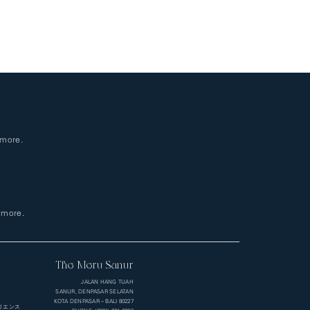
 more.
r more.
The Meru Sanur
JALAN HANG TUAH
SANUR, DENPASAR SELATAN
KOTA DENPASAR – BALI 80227
リエンス