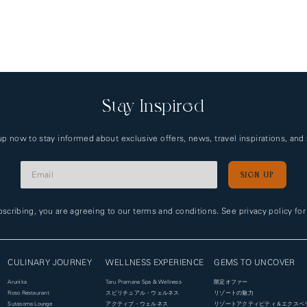
Stay Inspired
up now to stay informed about exclusive offers, news, travel inspirations, and
SIGN UP
Alternative:
scribing, you are agreeing to our terms and conditions. See privacy policy fo
CULINARY JOURNEY
WELLNESS EXPERIENCE
GEMS TO UNCOVER
Arunika
Taru Pramana Spa & Wellness
限定オファー
Roso Restaurant
スピリチュアル・ウェルネス
リゾートの魅力
Sutasoma Lounge
アクティブ・ウェルネス
リゾートアクティビティ＆エクスペ