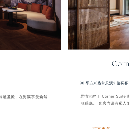
Corn
98 平方米
热带景观
2 位宾客
尽情沉醉于 Corner S
静谧圣殿，在海滨享受焕然
收眼底。 套房内设有私人