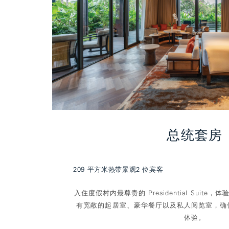
总统套房
209 平方米
热带景观
2 位宾客
入住度假村内最尊贵的 Presidential Suit
有宽敞的起居室、豪华餐厅以及私人阅览室，确
体验。