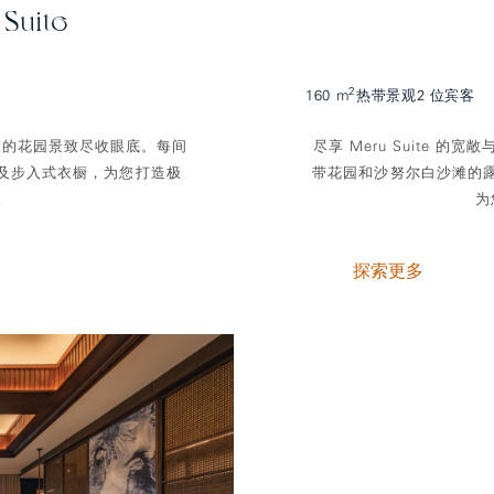
 Suite
2
160 m
热带景观
2 位宾客
谧迷人的花园景致尽收眼底。每间
尽享 Meru Suite
及步入式衣橱，为您打造极
带花园和沙努尔白沙滩的
。
为
探索更多