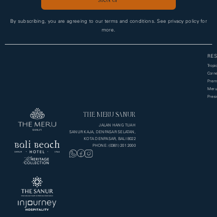
Alternative:
By subscribing, you are agreeing to our terms and conditions. See privacy policy for
more.
RES
Tropi
Corne
Premi
Meru
Presi
THE MERU SANUR
JALAN HANG TUAH
SANUR KAJA, DENPASAR SELATAN,
KOTA DENPASAR, BALI 8022
PHONE: (0361) 201 2000