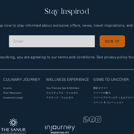
Stay Inspired
up now to stay informed about exclusive offers, news, travel inspirations, and
SIGN UP
Alternative:
scribing, you are agreeing to our terms and conditions. See privacy policy fo
CULINARY JOURNEY
WELLNESS EXPERIENCE
GEMS TO UNCOVER
Arunika
Taru Pramana Spa & Wellness
限定オファー
Roso Restaurant
スピリチュアル・ウェルネス
リゾートの魅力
Sutasoma Lounge
アクティブ・ウェルネス
リゾートアクティビティ＆エクスペ
イベント & コンベンション