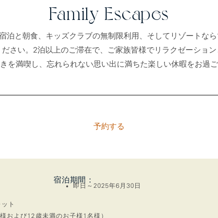
Family Escapes
料宿泊と朝食、キッズクラブの無制限利用、そしてリゾートな
ください。2泊以上のご滞在で、ご家族皆様でリラクゼーション
きを満喫し、忘れられない思い出に満ちた楽しい休暇をお過ご
予約する
宿泊期間：
即日～2025年6月30日
レット
大人2名様および12歳未満のお子様1名様）