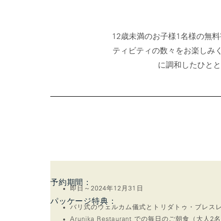
12歳未満のお子様1名様の無
ティビティの数々をお楽しみ
に調和したひとと
予約期間：
即日～2024年12月31日
パッケージ特典：
バリ式のウェルカム儀式とトリダトゥ・ブレス
Arunika Restaurant での毎日のご朝食（