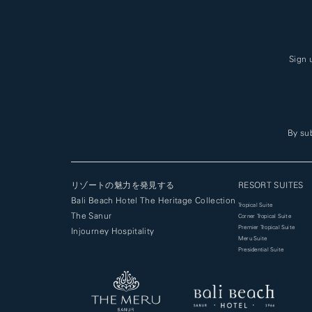
Sign 
By sub
リゾートの魅力を発見する
RESORT SUITES
Bali Beach Hotel The Heritage Collection
Tropical Suite
The Sanur
Corner Tropical Suite
Premier Tropical Suite
Injourney Hospitality
Meru Suite
Presidential Suite