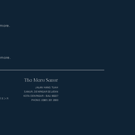
 more.
r more.
The Meru Sanur
JALAN HANG TUAH
SANUR, DENPASAR SELATAN
KOTA DENPASAR – BALI 80227
リエンス
PHONE: (0361) 201 2000