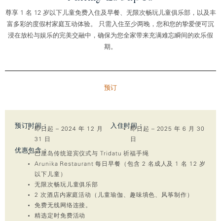
尊享 1 名 12 岁以下儿童免费入住及早餐、无限次畅玩儿童俱乐部，以及丰
富多彩的度假村家庭互动体验。 只需入住至少两晚，您和您的挚爱便可沉
浸在放松与娱乐的完美交融中，确保为您全家带来充满难忘瞬间的欢乐假
期。
预订
预订时间：
入住时间：
即日起 – 2024 年 12 月
即日起 – 2025 年 6 月 30
31 日
日
优惠包含：
巴厘岛传统迎宾仪式与 Tridatu 祈福手绳
Arunika Restaurant 每日早餐（包含 2 名成人及 1 名 12 岁
以下儿童）
无限次畅玩儿童俱乐部
2 次酒店内家庭活动（儿童瑜伽、趣味填色、风筝制作）
免费无线网络连接。
精选定时免费活动