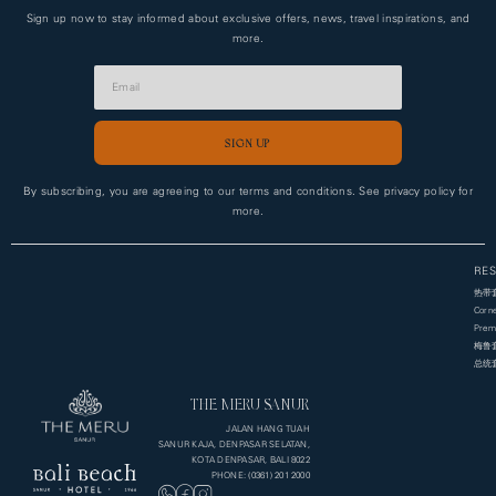
Sign up now to stay informed about exclusive offers, news, travel inspirations, and
more.
SIGN UP
Alternative:
By subscribing, you are agreeing to our terms and conditions. See privacy policy for
more.
RES
热带
Corne
Premi
梅鲁
总统
THE MERU SANUR
JALAN HANG TUAH
SANUR KAJA, DENPASAR SELATAN,
KOTA DENPASAR, BALI 8022
PHONE: (0361) 201 2000