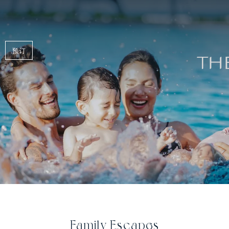
预订
Family Escapes