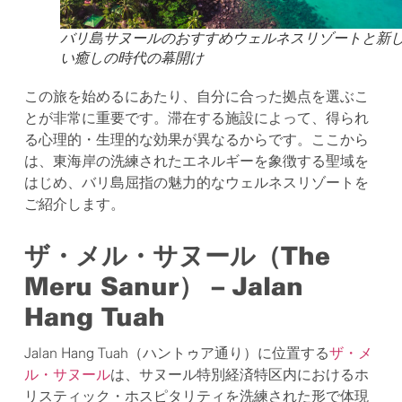
バリ島サヌールのおすすめウェルネスリゾートと新
い癒しの時代の幕開け
この旅を始めるにあたり、自分に合った拠点を選ぶこ
とが非常に重要です。滞在する施設によって、得られ
る心理的・生理的な効果が異なるからです。ここから
は、東海岸の洗練されたエネルギーを象徴する聖域を
はじめ、バリ島屈指の魅力的なウェルネスリゾートを
ご紹介します。
ザ・メル・サヌール（The
Meru Sanur） – Jalan
Hang Tuah
Jalan Hang Tuah（ハントゥア通り）に位置する
ザ・メ
ル・サヌール
は、サヌール特別経済特区内におけるホ
リスティック・ホスピタリティを洗練された形で体現