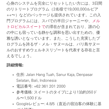
心身のシステムを完全にリセットしたい方には、3日間
のリトリートプログラム（2名様で19,000,000ルピア
++〜）などのパッケージも提供されています。この入
門プログラムには、スパでの半日ジャーニーや、
メル
トロピカルスイートで
の滞在が含まれており、誰の心
の中にも宿っている静かな調和を思い出すための、優
雅な誘いとなっています。また、こうした充実したプ
ログラムを誇るザ・メル・サヌールは、バリ島サヌー
ルのおすすめウェルネスリゾートを代表する存在と言
えるでしょう。
詳細情報:
住所: Jalan Hang Tuah, Sanur Kaja, Denpasar
Selatan, Bali, Indonesia
電話番号: +62 361 201 2000
参考価格: スイートのタイプにより1泊約350ド
ル〜1,500ドル
Googleレビュー: 4.8/5（直近の宿泊客の体験に基